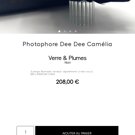
Photophore Dee Dee Camélia
Verre & Plumes
Noir
(Lampe Nomade vendue séparément ci-dessous)
MU-L30DESW-CA01
208,00
€
AJOUTER AU PANIER