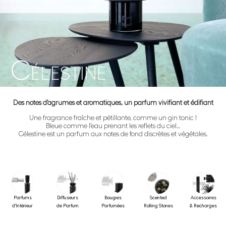
C
ÉLESTINE
Des notes d’agrumes et aromatiques, un parfum vivifiant et édifiant
Une fragrance fraîche et pétillante, comme un gin tonic !
Bleue comme l’eau prenant les reflets du ciel…
Célestine est un parfum aux notes de fond discrètes et végétales.
Parfums
Diffuseurs
Bougies
Scented
Accessoires
d'Intérieur
de Parfum
Parfumées
Rolling Stones
& Recharges