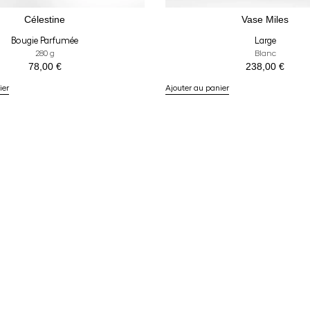
Célestine
Vase Miles
Bougie Parfumée
Large
280 g
Blanc
78,00
€
238,00
€
ier
Ajouter au panier