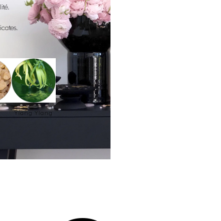
ité.
cates.
n
Ylang Ylang