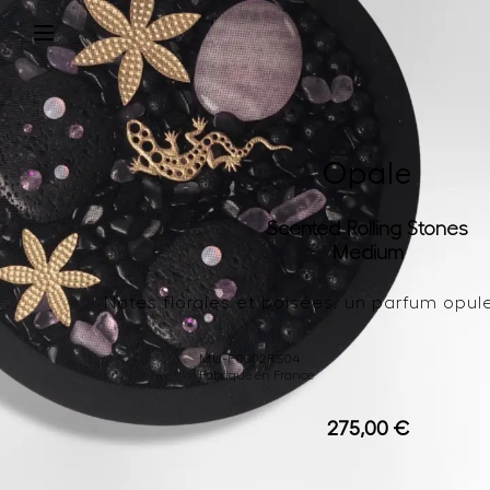
Opale
Scented Rolling Stones
Medium
Notes florales et boisées, un parfum opul
MU-P0002RS04
Fabriqué en France
275,00
€