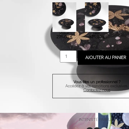
Medium
Large
275,00
€
375,00
€
AJOUTER AU PANIER
Vous êtes un professionnel ?
Accédez à vos conditions exclusives.
Contactez-nous
INTENSITÉ PARFUM