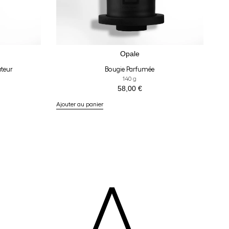
Opale
ateur
Bougie Parfumée
140 g
58,00
€
Ajouter au panier
A